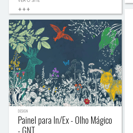
VER O SITE
+++
DESIGN
Painel para In/Ex - Olho Mágico
- GNT